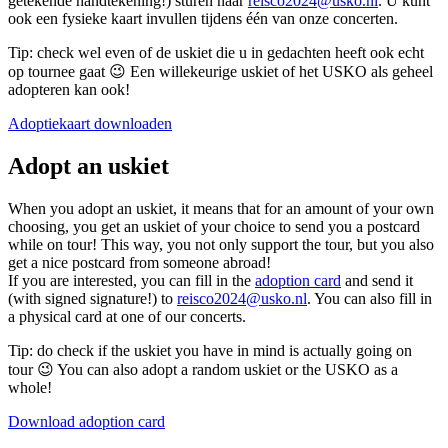
getekende handtekening!) sturen naar
reisco2024@usko.nl
. U kunt
ook een fysieke kaart invullen tijdens één van onze concerten.
Tip: check wel even of de uskiet die u in gedachten heeft ook echt
op tournee gaat 😉 Een willekeurige uskiet of het USKO als geheel
adopteren kan ook!
Adoptiekaart downloaden
Adopt an uskiet
When you adopt an uskiet, it means that for an amount of your own
choosing, you get an uskiet of your choice to send you a postcard
while on tour! This way, you not only support the tour, but you also
get a nice postcard from someone abroad!
If you are interested, you can fill in the
adoption card
and send it
(with signed signature!) to
reisco2024@usko.nl
. You can also fill in
a physical card at one of our concerts.
Tip: do check if the uskiet you have in mind is actually going on
tour 😉 You can also adopt a random uskiet or the USKO as a
whole!
Download adoption card